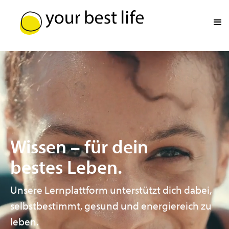
Wissen
–
für dein
bestes Leben.
Unsere Lernplattform unterstützt dich dabei,
selbstbestimmt, gesund und energiereich zu
leben.