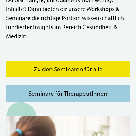
Inhalte? Dann bieten dir unsere Workshops &
Seminare die richtige Portion wissenschaftlich
fundierter Insights im Bereich Gesundheit &
Medizin.
Zu den Seminaren für alle
Seminare für TherapeutInnen
Jetzt neu!