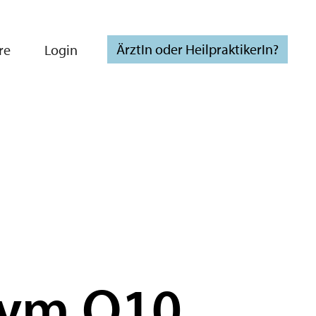
ÄrztIn oder HeilpraktikerIn?
re
Login
ym Q10