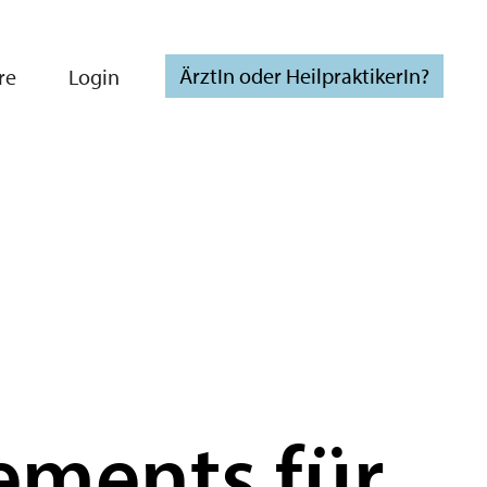
ÄrztIn oder HeilpraktikerIn?
re
Login
ements für